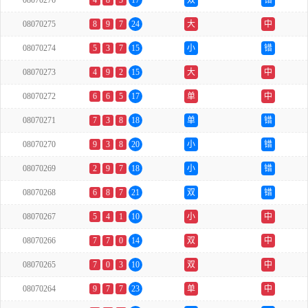
08070276
4
8
5
17
双
错
08070275
8
9
7
24
大
中
08070274
5
3
7
15
小
错
08070273
4
9
2
15
大
中
08070272
6
6
5
17
单
中
08070271
7
3
8
18
单
错
08070270
9
3
8
20
小
错
08070269
2
9
7
18
小
错
08070268
6
8
7
21
双
错
08070267
5
4
1
10
小
中
08070266
7
7
0
14
双
中
08070265
7
0
3
10
双
中
08070264
9
7
7
23
单
中