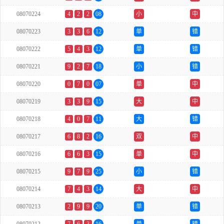
08070224
4
2
2
08
小
中
08070223
3
3
6
12
单
错
08070222
5
4
3
12
单
错
08070221
9
2
7
18
小
错
08070220
0
7
0
07
单
中
08070219
3
3
9
15
大
中
08070218
4
0
7
11
大
错
08070217
6
8
2
16
双
中
08070216
6
6
3
15
单
中
08070215
9
7
9
25
小
错
08070214
7
4
3
14
大
中
08070213
2
9
9
20
单
错