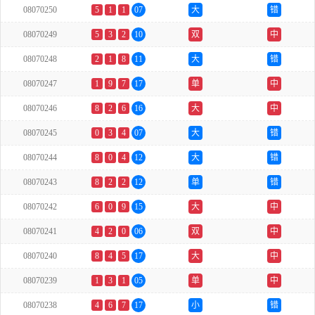
08070250
5
1
1
07
大
错
08070249
5
3
2
10
双
中
08070248
2
1
8
11
大
错
08070247
1
9
7
17
单
中
08070246
8
2
6
16
大
中
08070245
0
3
4
07
大
错
08070244
8
0
4
12
大
错
08070243
8
2
2
12
单
错
08070242
6
0
9
15
大
中
08070241
4
2
0
06
双
中
08070240
8
4
5
17
大
中
08070239
1
3
1
05
单
中
08070238
4
6
7
17
小
错