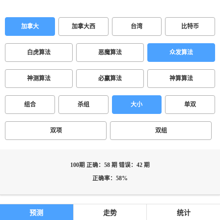
加拿大
加拿大西
台湾
比特币
白虎算法
恶魔算法
众发算法
神测算法
必赢算法
神算算法
组合
杀组
大小
单双
双项
双组
100期 正确：58 期 错误：42 期
正确率：58%
预测
走势
统计