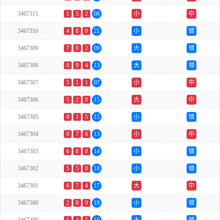
3467311
1
5
2
08
小
中
3467310
4
8
9
21
小
错
3467309
7
0
2
09
大
错
3467308
0
9
4
13
大
错
3467307
5
1
1
07
小
中
3467306
5
2
8
15
大
中
3467305
9
1
5
15
小
错
3467304
0
7
6
13
小
中
3467303
6
8
0
14
小
错
3467302
5
5
8
18
小
错
3467301
6
7
4
17
大
中
3467300
2
8
9
19
小
错