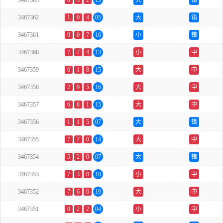
3467363
8
3
2
13
大
错
3467362
1
0
4
05
大
错
3467361
9
0
7
16
小
错
3467360
7
2
4
13
小
中
3467359
6
1
8
15
大
中
3467358
2
9
5
16
大
中
3467357
6
8
1
15
大
中
3467356
1
1
5
07
大
错
3467355
7
7
0
14
大
中
3467354
5
2
0
07
大
错
3467353
7
3
0
10
小
中
3467352
7
6
6
19
大
中
3467351
0
2
2
04
小
中