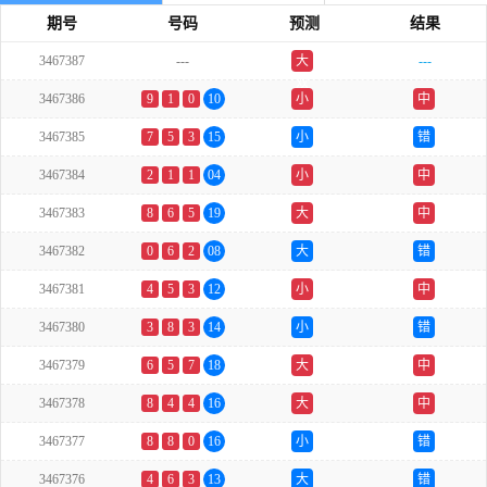
期号
号码
预测
结果
3467387
---
大
---
双
3467386
9
1
0
10
小
中
3467385
7
5
3
15
小
错
3467384
2
1
1
04
小
中
3467383
8
6
5
19
大
中
3467382
0
6
2
08
大
错
3467381
4
5
3
12
小
中
3467380
3
8
3
14
小
错
3467379
6
5
7
18
大
中
3467378
8
4
4
16
大
中
3467377
8
8
0
16
小
错
3467376
4
6
3
13
大
错