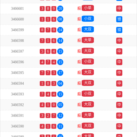
小单
3466601
3
8
9
20
殺
中
小双
3466600
1
1
6
08
殺
错
大双
3466599
8
7
9
24
殺
错
大单
3466598
7
1
6
14
殺
中
大双
3466597
5
6
4
15
殺
中
小双
3466596
4
7
4
15
殺
中
大双
3466595
7
7
3
17
殺
中
大双
3466594
1
0
3
04
殺
中
小双
3466593
7
4
4
15
殺
中
大双
3466592
4
1
0
05
殺
中
大单
3466591
3
2
7
12
殺
中
大双
3466590
4
1
6
11
殺
中
大单