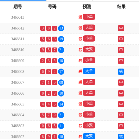
期号
号码
预测
结果
小单
3466613
---
殺
---
大单
3466612
3
8
2
13
殺
中
小单
3466611
5
6
8
19
殺
中
大双
3466610
9
5
7
21
殺
中
小单
3466609
2
3
5
10
殺
中
大单
3466608
6
9
2
17
殺
错
大单
3466607
7
1
0
08
殺
中
大单
3466606
0
2
8
10
殺
中
小单
3466605
4
4
6
14
殺
中
小单
3466604
5
7
9
21
殺
中
小双
3466603
0
6
5
11
殺
中
大双
3466602
8
9
1
18
殺
错