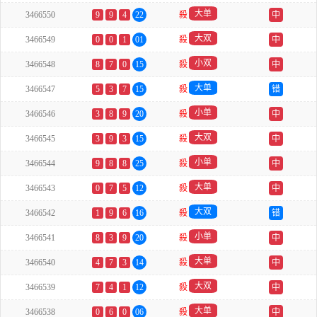
大单
3466550
9
9
4
22
殺
中
大双
3466549
0
0
1
01
殺
中
小双
3466548
8
7
0
15
殺
中
大单
3466547
5
3
7
15
殺
错
小单
3466546
3
8
9
20
殺
中
大双
3466545
3
9
3
15
殺
中
小单
3466544
9
8
8
25
殺
中
大单
3466543
0
7
5
12
殺
中
大双
3466542
1
9
6
16
殺
错
小单
3466541
8
3
9
20
殺
中
大单
3466540
4
7
3
14
殺
中
大双
3466539
7
4
1
12
殺
中
大单
3466538
0
6
0
06
殺
中