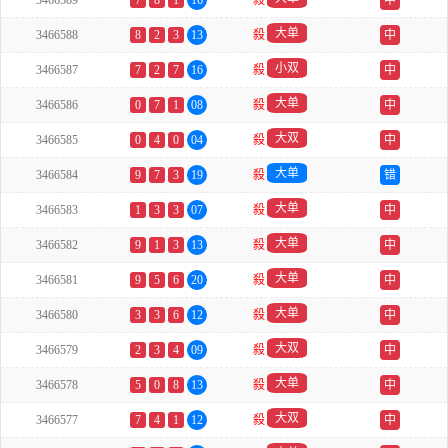
3466589
7
8
1
16
殺
中
大单
3466588
8
2
3
13
殺
中
小双
3466587
7
2
7
16
殺
中
大单
3466586
0
7
1
08
殺
中
大双
3466585
0
4
0
04
殺
中
大单
3466584
9
7
3
19
殺
错
大单
3466583
1
3
3
07
殺
中
大单
3466582
9
1
3
13
殺
中
大单
3466581
9
5
6
20
殺
中
大单
3466580
3
3
6
12
殺
中
大双
3466579
2
3
4
09
殺
中
大单
3466578
5
0
8
13
殺
中
大双
3466577
7
4
1
12
殺
中