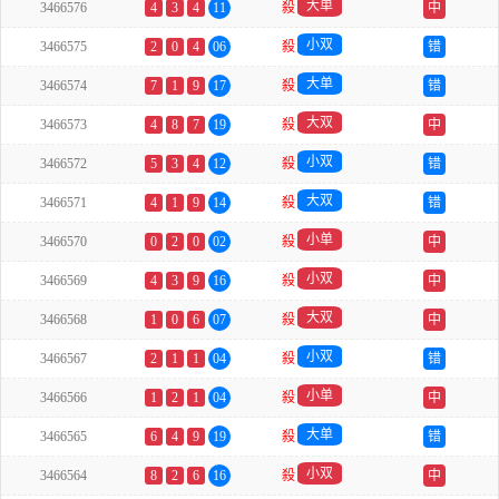
大单
3466576
4
3
4
11
殺
中
小双
3466575
2
0
4
06
殺
错
大单
3466574
7
1
9
17
殺
错
大双
3466573
4
8
7
19
殺
中
小双
3466572
5
3
4
12
殺
错
大双
3466571
4
1
9
14
殺
错
小单
3466570
0
2
0
02
殺
中
小双
3466569
4
3
9
16
殺
中
大双
3466568
1
0
6
07
殺
中
小双
3466567
2
1
1
04
殺
错
小单
3466566
1
2
1
04
殺
中
大单
3466565
6
4
9
19
殺
错
小双
3466564
8
2
6
16
殺
中