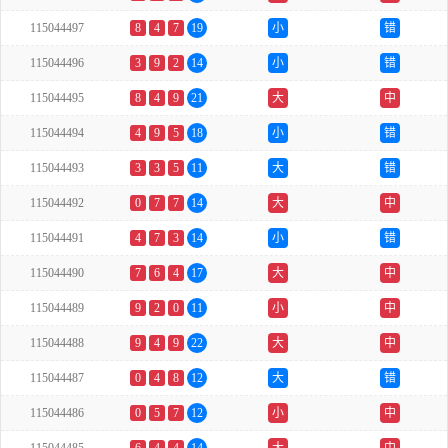
115044497
8
4
7
19
小
错
115044496
3
9
2
14
小
错
115044495
8
4
9
21
大
中
115044494
4
9
5
18
小
错
115044493
3
3
5
11
大
错
115044492
0
7
7
14
大
中
115044491
4
7
3
14
小
错
115044490
7
6
4
17
大
中
115044489
9
2
0
11
小
中
115044488
9
4
9
22
大
中
115044487
0
4
8
12
大
错
115044486
0
5
7
12
小
中