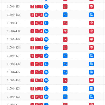
115044433
5
3
0
08
小
中
115044432
3
8
5
16
小
错
115044431
0
8
3
11
小
中
115044430
9
1
4
14
大
中
115044429
2
5
9
16
大
中
115044428
2
1
4
07
小
中
115044427
6
7
7
20
小
错
115044426
0
9
5
14
小
错
115044425
6
5
7
18
小
错
115044424
6
9
4
19
大
中
115044423
3
5
3
11
大
错
115044422
8
9
2
19
小
错