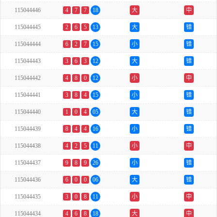
115044446
4
7
7
18
大
中
115044445
2
6
5
13
大
错
115044444
6
2
7
15
小
错
115044443
3
6
3
12
大
错
115044442
4
8
0
12
小
中
115044441
3
8
4
15
小
错
115044440
1
0
4
05
大
错
115044439
8
4
4
16
小
错
115044438
4
2
5
11
小
中
115044437
9
8
9
26
小
错
115044436
6
0
0
06
大
错
115044435
3
0
8
11
小
中
115044434
4
6
8
18
大
中